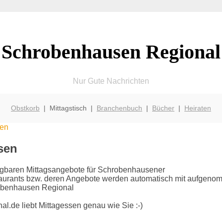
Schrobenhausen Regional
Nur Gute Nachrichten
Obstkorb
| Mittagstisch |
Branchenbuch
|
Bücher
|
Heiraten
sen
sen
rfügbaren Mittagsangebote für Schrobenhausener
taurants bzw. deren Angebote werden automatisch mit aufgen
robenhausen Regional
.de liebt Mittagessen genau wie Sie :-)